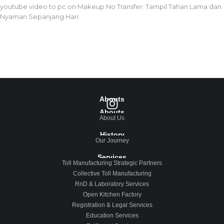
youtube video to pc
on
Makeup No Transfer: Tampil Tahan Lama dan
Nyaman Sepanjang Hari
Abouts
Abouts
About Us
History
Our Journey
Services
Toll Manufacturing Strategic Partners
Collective Toll Manufacturing
RnD & Laboratory Services
Open Kitchen Factory
Registration & Legal Services
Education Services