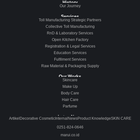
History
Our Journey
Services
Toll Manufacturing Strategic Partners
Collective Toll Manufacturing
RnD & Laboratory Services
Open Kitchen Factory
Registration & Legal Services
Education Services
Fulfilment Services
Raw Material & Packaging Supply
Our Works
Skincare
Make Up
Body Care
Hair Care
Parfume
Lates News
Artikel
Decorative Cosmetic
Internal
News
Product Knowledge
SKIN CARE
0251-824-0646
marui.co.id