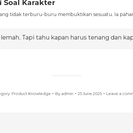
 Soal Karakter
yang tidak terburu-buru membuktikan sesuatu. Ia paham
 lemah. Tapi tahu kapan harus tenang dan kap
egory:
Product Knowledge
By
admin
25 June 2025
Leave a com