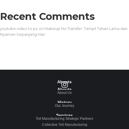
Recent Comments
youtube video to pc
on
Makeup No Transfer: Tampil Tahan Lama dan
Nyaman Sepanjang Hari
Abouts
Abouts
About Us
History
Our Journey
Services
Toll Manufacturing Strategic Partners
Collective Toll Manufacturing