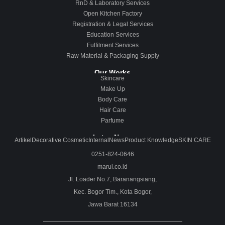
RnD & Laboratory Services
Open Kitchen Factory
Registration & Legal Services
Education Services
Fulfilment Services
Raw Material & Packaging Supply
Our Works
Skincare
Make Up
Body Care
Hair Care
Parfume
Lates News
Artikel
Decorative Cosmetic
Internal
News
Product Knowledge
SKIN CARE
0251-824-0646
marui.co.id
Jl. Loader No.7, Baranangsiang,
Kec. Bogor Tim., Kota Bogor,
Jawa Barat 16134