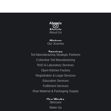
Abouts
Abouts
About Us
History
Our Journey
Services
Toll Manufacturing Strategic Partners
Collective Toll Manufacturing
RnD & Laboratory Services
Open Kitchen Factory
Registration & Legal Services
Education Services
Fulfilment Services
Raw Material & Packaging Supply
Our Works
Skincare
Make Up