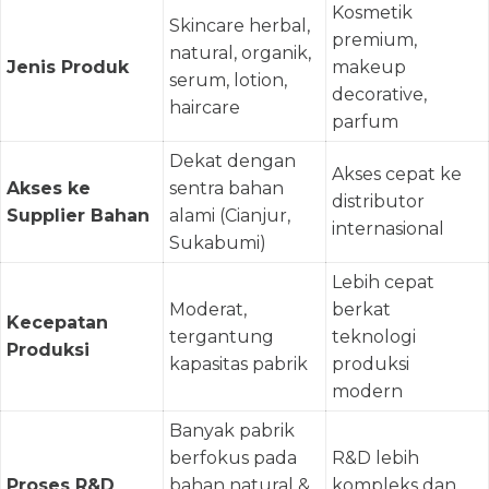
Kosmetik
Skincare herbal,
premium,
natural, organik,
Jenis Produk
makeup
serum, lotion,
decorative,
haircare
parfum
Dekat dengan
Akses cepat ke
Akses ke
sentra bahan
distributor
Supplier Bahan
alami (Cianjur,
internasional
Sukabumi)
Lebih cepat
Moderat,
berkat
Kecepatan
tergantung
teknologi
Produksi
kapasitas pabrik
produksi
modern
Banyak pabrik
berfokus pada
R&D lebih
Proses R&D
bahan natural &
kompleks dan