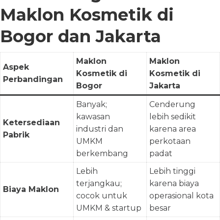
Maklon Kosmetik di
Bogor dan Jakarta
Maklon
Maklon
Aspek
Kosmetik di
Kosmetik di
Perbandingan
Bogor
Jakarta
Banyak;
Cenderung
kawasan
lebih sedikit
Ketersediaan
industri dan
karena area
Pabrik
UMKM
perkotaan
berkembang
padat
Lebih
Lebih tinggi
terjangkau;
karena biaya
Biaya Maklon
cocok untuk
operasional kota
UMKM & startup
besar