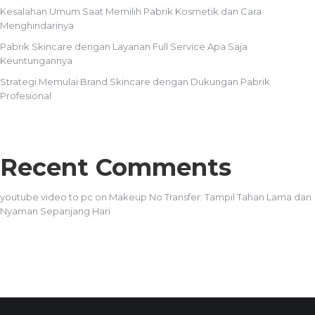
Kesalahan Umum Saat Memilih Pabrik Kosmetik dan Cara
Menghindarinya
Pabrik Skincare dengan Layanan Full Service Apa Saja
Keuntungannya
Strategi Memulai Brand Skincare dengan Dukungan Pabrik
Profesional
Recent Comments
youtube video to pc
on
Makeup No Transfer: Tampil Tahan Lama dan
Nyaman Sepanjang Hari