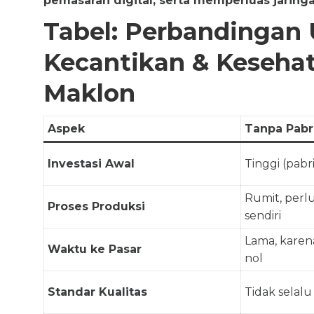
pemasaran digital, serta memperluas jaringa
Tabel: Perbandingan
Kecantikan & Keseha
Maklon
Aspek
Tanpa Pabr
Investasi Awal
Tinggi (pabri
Rumit, perlu 
Proses Produksi
sendiri
Lama, karen
Waktu ke Pasar
nol
Standar Kualitas
Tidak selalu