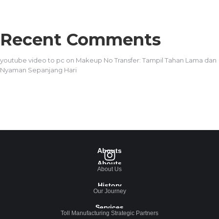
Recent Comments
youtube video to pc
on
Makeup No Transfer: Tampil Tahan Lama dan
Nyaman Sepanjang Hari
Abouts
Abouts
About Us
History
Our Journey
Services
Toll Manufacturing Strategic Partners