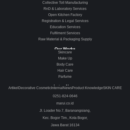
Collective Toll Manufacturing
RnD & Laboratory Services
Open Kitchen Factory
Registration & Legal Services
Education Services
Fulfilment Services
Raw Material & Packaging Supply
Our Works
Skincare
Make Up
Body Care
Hair Care
Parfume
Lates News
Artikel
Decorative Cosmetic
Internal
News
Product Knowledge
SKIN CARE
0251-824-0646
marui.co.id
Jl. Loader No.7, Baranangsiang,
Kec. Bogor Tim., Kota Bogor,
Jawa Barat 16134