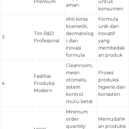
Premium
untuk
aman
konsumen
Ahli kimia
Formula
kosmetik,
unik dan
Tim R&D
dermatolog
inovatif
3
Profesional
i, dan
yang
inovasi
membedak
formula
an produk
Cleanroom,
mesin
Proses
Fasilitas
otomatis,
produksi
4
Produksi
sistem
higienis dan
Modern
kontrol
konsisten
mutu ketat
Minimum
order
Memudahk
quantity
an produksi