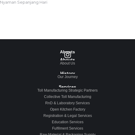
Nyaman Sepanjang Hari
Abouts
Abouts
About Us
History
Our Journey
Services
Toll Manufacturing Strategic Partners
Collective Toll Manufacturing
RnD & Laboratory Services
Open Kitchen Factory
Registration & Legal Services
Education Services
Fulfilment Services
Raw Material & Packaging Supply