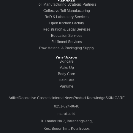
Services
Toll Manufacturing Strategic Partners
Collective Toll Manufacturing
RnD & Laboratory Services
Open Kitchen Factory
Registration & Legal Services
Education Services
Fulfilment Services
Raw Material & Packaging Supply
Our Works
Skincare
Make Up
Body Care
Hair Care
Parfume
Lates News
Artikel
Decorative Cosmetic
Internal
News
Product Knowledge
SKIN CARE
0251-824-0646
marui.co.id
Jl. Loader No.7, Baranangsiang,
Kec. Bogor Tim., Kota Bogor,