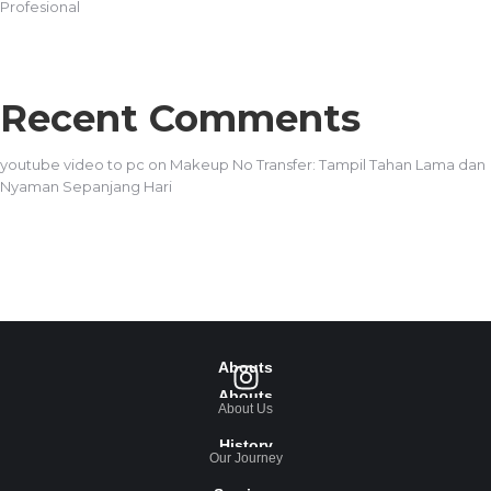
Profesional
Recent Comments
youtube video to pc
on
Makeup No Transfer: Tampil Tahan Lama dan
Nyaman Sepanjang Hari
Abouts
Abouts
About Us
History
Our Journey