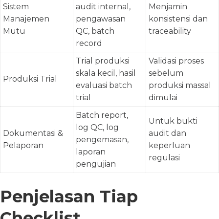
Sistem
audit internal,
Menjamin
Manajemen
pengawasan
konsistensi dan
Mutu
QC, batch
traceability
record
Trial produksi
Validasi proses
skala kecil, hasil
sebelum
Produksi Trial
evaluasi batch
produksi massal
trial
dimulai
Batch report,
Untuk bukti
log QC, log
Dokumentasi &
audit dan
pengemasan,
Pelaporan
keperluan
laporan
regulasi
pengujian
Penjelasan Tiap
Checklist