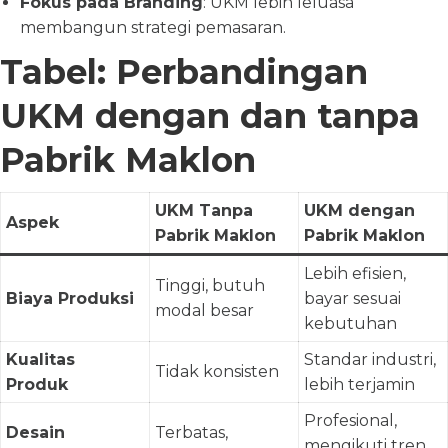
Fokus pada Branding
: UKM lebih leluasa
membangun strategi pemasaran.
Tabel: Perbandingan
UKM dengan dan tanpa
Pabrik Maklon
UKM Tanpa
UKM dengan
Aspek
Pabrik Maklon
Pabrik Maklon
Lebih efisien,
Tinggi, butuh
Biaya Produksi
bayar sesuai
modal besar
kebutuhan
Kualitas
Standar industri,
Tidak konsisten
Produk
lebih terjamin
Profesional,
Desain
Terbatas,
mengikuti tren