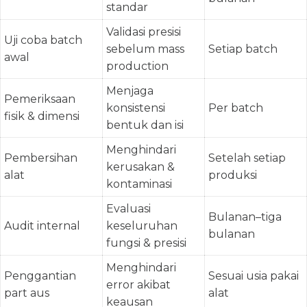
standar
Validasi presisi
Uji coba batch
sebelum mass
Setiap batch
awal
production
Menjaga
Pemeriksaan
konsistensi
Per batch
fisik & dimensi
bentuk dan isi
Menghindari
Pembersihan
Setelah setiap
kerusakan &
alat
produksi
kontaminasi
Evaluasi
Bulanan–tiga
Audit internal
keseluruhan
bulanan
fungsi & presisi
Menghindari
Penggantian
Sesuai usia pakai
error akibat
part aus
alat
keausan