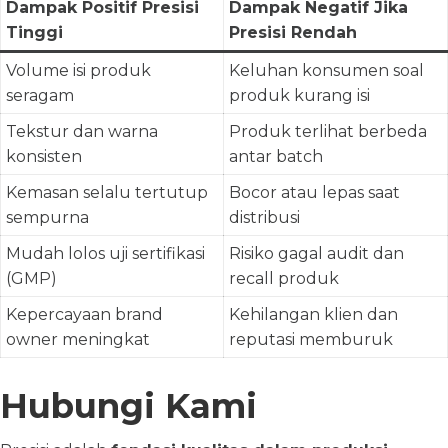
Dampak Positif Presisi
Dampak Negatif Jika
Tinggi
Presisi Rendah
Volume isi produk
Keluhan konsumen soal
seragam
produk kurang isi
Tekstur dan warna
Produk terlihat berbeda
konsisten
antar batch
Kemasan selalu tertutup
Bocor atau lepas saat
sempurna
distribusi
Mudah lolos uji sertifikasi
Risiko gagal audit dan
(GMP)
recall produk
Kepercayaan brand
Kehilangan klien dan
owner meningkat
reputasi memburuk
Hubungi Kami