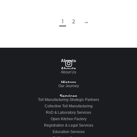
1
2
→
Abouts
Abouts
About Us
History
Our Journey
Services
Toll Manufacturing Strategic Partners
Collective Toll Manufacturing
RnD & Laboratory Services
Open Kitchen Factory
Registration & Legal Services
Education Services